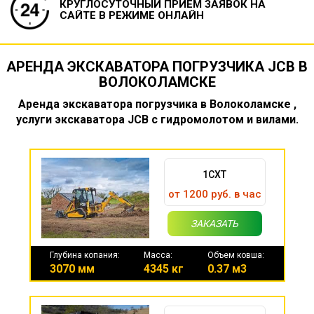
КРУГЛОСУТОЧНЫЙ ПРИЕМ ЗАЯВОК
НА
САЙТЕ В РЕЖИМЕ ОНЛАЙН
АРЕНДА ЭКСКАВАТОРА ПОГРУЗЧИКА JCB В
ВОЛОКОЛАМСКЕ
Аренда экскаватора погрузчика в Волоколамске ,
услуги экскаватора JCB с гидромолотом и вилами.
1CXT
от 1200 руб. в час
ЗАКАЗАТЬ
Глубина копания:
Масса:
Объем ковша:
3070 мм
4345 кг
0.37 м3