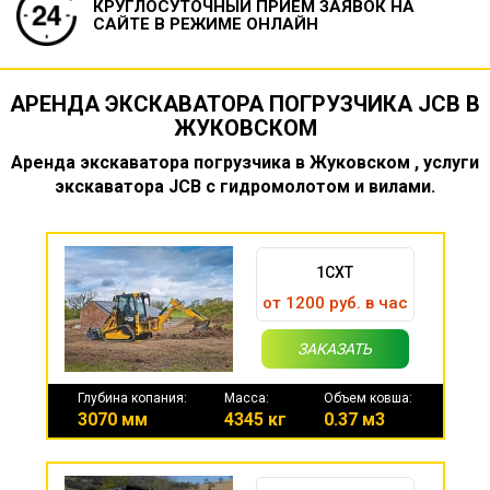
КРУГЛОСУТОЧНЫЙ ПРИЕМ ЗАЯВОК
НА
САЙТЕ В РЕЖИМЕ ОНЛАЙН
АРЕНДА ЭКСКАВАТОРА ПОГРУЗЧИКА JCB В
ЖУКОВСКОМ
Аренда экскаватора погрузчика в Жуковском , услуги
экскаватора JCB с гидромолотом и вилами.
1CXT
от 1200 руб. в час
ЗАКАЗАТЬ
Глубина копания:
Масса:
Объем ковша:
3070 мм
4345 кг
0.37 м3