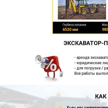
Глубина копания:
Мас
6520 мм
983
ЭКСКАВАТОР-П
- аренда экскават
- юридические лиц
- для погрузки / 
Все работы выпол
КАК
Если вас интересует