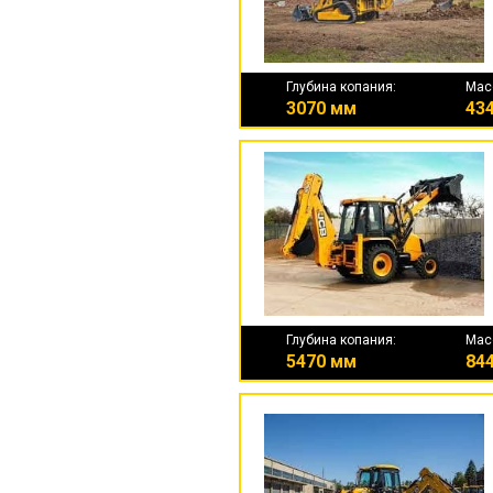
Глубина копания:
Мас
3070 мм
434
Глубина копания:
Мас
5470 мм
844