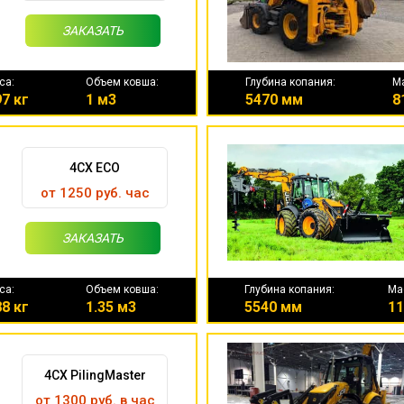
ЗАКАЗАТЬ
са:
Объем ковша:
Глубина копания:
М
7 кг
1 м3
5470 мм
8
4CX ECO
от 1250 руб. час
ЗАКАЗАТЬ
са:
Объем ковша:
Глубина копания:
Ма
8 кг
1.35 м3
5540 мм
11
4CX PilingMaster
от 1300 руб. в час