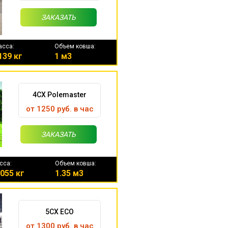
ЗАКАЗАТЬ
асса:
Объем ковша:
139 кг
1 м3
4CX Polemaster
от 1250 руб. в час
ЗАКАЗАТЬ
сса:
Объем ковша:
055 кг
1.35 м3
5CX ECO
от 1300 руб. в час