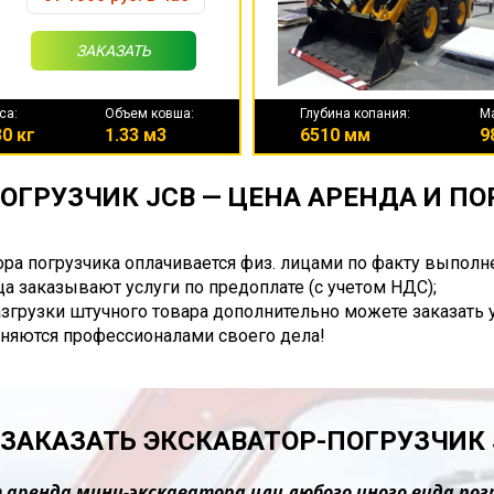
ЗАКАЗАТЬ
са:
Объем ковша:
Глубина копания:
М
0 кг
1.33 м3
6510 мм
9
ОГРУЗЧИК JCB — ЦЕНА АРЕНДА И П
ора погрузчика оплачивается физ. лицами по факту выполн
а заказывают услуги по предоплате (с учетом НДС);
разгрузки штучного товара дополнительно можете заказать 
няются профессионалами своего дела!
 ЗАКАЗАТЬ ЭКСКАВАТОР-ПОГРУЗЧИК 
 аренда мини-экскаватора или любого иного вида пог