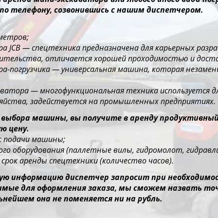
по телефону, созвонившись с нашим диспетчером.
 метров;
ора JCB — спецтехника предназначена для карьерных раз
оительства, отличается хорошей проходимостью и дос
ора-погрузчика — универсальная машина, которая незаме
каватора — многофункциональная техника используется д
зяйства, задействуется на промышленных предприятиях.
 выбора машины, вы получите в аренду продуктивны
ю цену.
ес подачи машины;
го оборудования (паллетные вилы, гидромолот, гидравлич
срок аренды спецтехники (количество часов).
ю информацию диспетчер запросит при необходимост
димые для оформления заказа, мы сможем назвать то
ьнейшем она не поменяется ни на рубль.