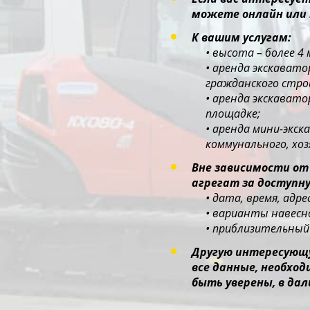
можете онлайн или 
К вашим услугам:
• высота – более 4
• аренда экскават
гражданского стр
• аренда экскават
площадке;
• аренда мини-экс
коммунального, хо
Вне зависимости от
агрегат за доступну
• дата, время, адр
• варианты навесно
• приблизительный 
Другую интересующу
все данные, необхо
быть уверены, в дал