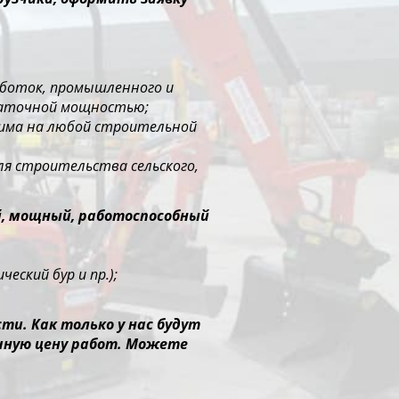
работок, промышленного и
таточной мощностью;
нима на любой строительной
ля строительства сельского,
й, мощный, работоспособный
еский бур и пр.);
и. Как только у нас будут
чную цену работ. Можете