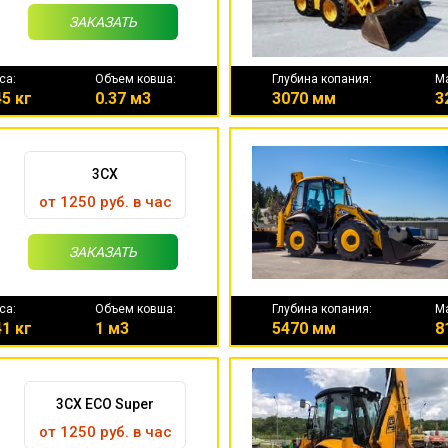
ЗАКАЗАТЬ
са:
Объем ковша:
Глубина копания:
М
5 кг
0.37 м3
3070 мм
3
3CX
от 1250 руб. в час
ЗАКАЗАТЬ
са:
Объем ковша:
Глубина копания:
М
1 кг
1 м3
5470 мм
8
3CX ECO Super
от 1250 руб. в час