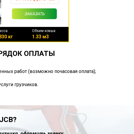
ЗАКАЗАТЬ
асса:
Объем ковша:
830 кг
1.33 м3
ОРЯДОК ОПЛАТЫ
енных работ (возможно почасовая оплата);
услуги грузчиков.
JCB?
рузчика, оформить заявку