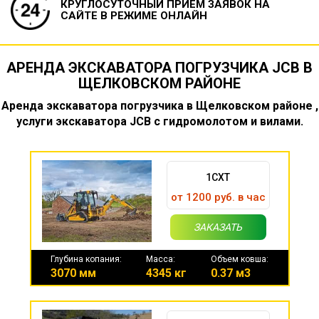
КРУГЛОСУТОЧНЫЙ ПРИЕМ ЗАЯВОК
НА
САЙТЕ В РЕЖИМЕ ОНЛАЙН
АРЕНДА ЭКСКАВАТОРА ПОГРУЗЧИКА JCB В
ЩЕЛКОВСКОМ РАЙОНЕ
Аренда экскаватора погрузчика в Щелковском районе ,
услуги экскаватора JCB с гидромолотом и вилами.
1CXT
от 1200 руб. в час
ЗАКАЗАТЬ
Глубина копания:
Масса:
Объем ковша:
3070 мм
4345 кг
0.37 м3