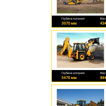
Глубина копания:
Мас
3070 мм
434
Глубина копания:
Мас
5470 мм
844