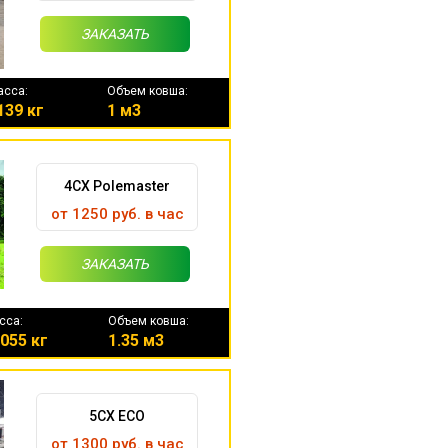
ЗАКАЗАТЬ
асса:
Объем ковша:
139 кг
1 м3
4CX Polemaster
от 1250 руб. в час
ЗАКАЗАТЬ
сса:
Объем ковша:
055 кг
1.35 м3
5CX ECO
от 1300 руб. в час