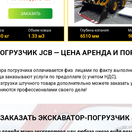
ЗАКАЗАТЬ
са:
Объем ковша:
Глубина копания:
М
0 кг
1.33 м3
6510 мм
9
ОГРУЗЧИК JCB — ЦЕНА АРЕНДА И П
ора погрузчика оплачивается физ. лицами по факту выполн
а заказывают услуги по предоплате (с учетом НДС);
разгрузки штучного товара дополнительно можете заказать 
няются профессионалами своего дела!
 ЗАКАЗАТЬ ЭКСКАВАТОР-ПОГРУЗЧИК 
 аренда мини-экскаватора или любого иного вида пог