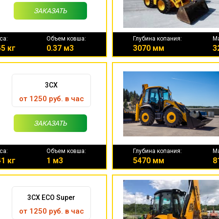
ЗАКАЗАТЬ
са:
Объем ковша:
Глубина копания:
М
5 кг
0.37 м3
3070 мм
3
3CX
от 1250 руб. в час
ЗАКАЗАТЬ
са:
Объем ковша:
Глубина копания:
М
1 кг
1 м3
5470 мм
8
3CX ECO Super
от 1250 руб. в час