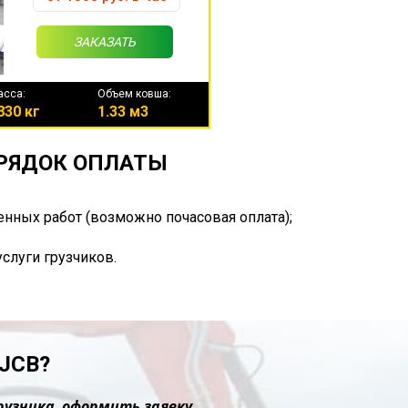
ЗАКАЗАТЬ
асса:
Объем ковша:
830 кг
1.33 м3
ОРЯДОК ОПЛАТЫ
енных работ (возможно почасовая оплата);
услуги грузчиков.
JCB?
рузчика, оформить заявку