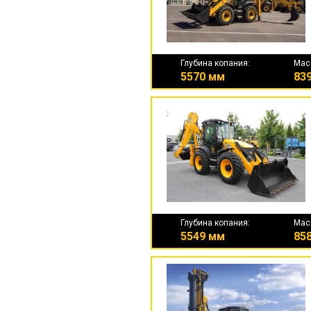
Глубина копания:
Мас
5570 мм
839
Глубина копания:
Мас
5549 мм
858