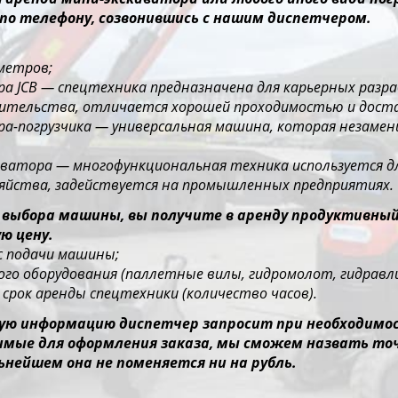
по телефону, созвонившись с нашим диспетчером.
 метров;
ора JCB — спецтехника предназначена для карьерных раз
оительства, отличается хорошей проходимостью и дос
ора-погрузчика — универсальная машина, которая незаме
каватора — многофункциональная техника используется д
зяйства, задействуется на промышленных предприятиях.
 выбора машины, вы получите в аренду продуктивны
ю цену.
ес подачи машины;
го оборудования (паллетные вилы, гидромолот, гидравлич
срок аренды спецтехники (количество часов).
ю информацию диспетчер запросит при необходимост
димые для оформления заказа, мы сможем назвать то
ьнейшем она не поменяется ни на рубль.