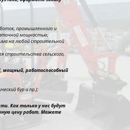
работок, промышленного и
таточной мощностью;
нима на любой строительной
ля строительства сельского,
й, мощный, работоспособный
еский бур и пр.);
и. Как только у нас будут
чную цену работ. Можете