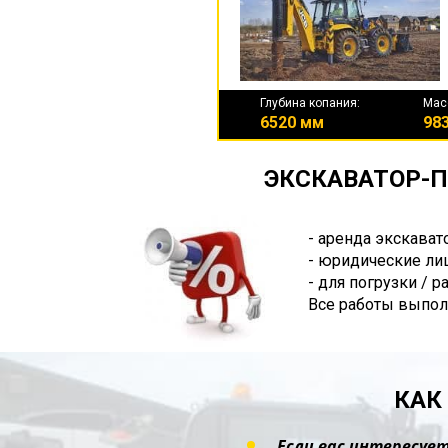
Глубина копания:
Мас
6520 мм
983
ЭКСКАВАТОР-П
- аренда экскават
- юридические лиц
- для погрузки / 
Все работы выпол
КАК
Если вас интересует