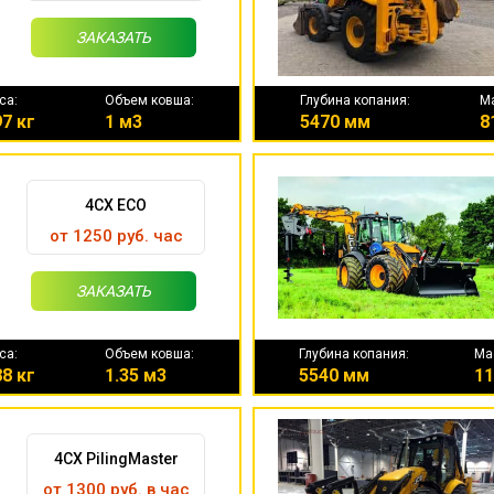
ЗАКАЗАТЬ
са:
Объем ковша:
Глубина копания:
М
7 кг
1 м3
5470 мм
8
4CX ECO
от 1250 руб. час
ЗАКАЗАТЬ
са:
Объем ковша:
Глубина копания:
Ма
8 кг
1.35 м3
5540 мм
11
4CX PilingMaster
от 1300 руб. в час