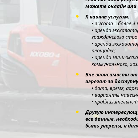
можете онлайн или 
К вашим услугам:
• высота – более 4
• аренда экскават
гражданского стр
• аренда экскават
площадке;
• аренда мини-экс
коммунального, хо
Вне зависимости от
агрегат за доступну
• дата, время, адр
• варианты навесно
• приблизительный 
Другую интересующу
все данные, необхо
быть уверены, в дал