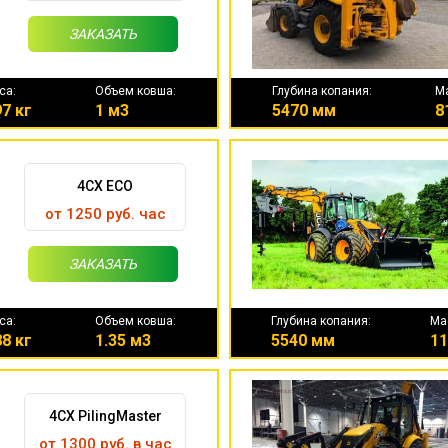
ЗАКАЗАТЬ
са:
Объем ковша:
Глубина копания:
М
7 кг
1 м3
5470 мм
8
4CX ECO
от 1250 руб. час
ЗАКАЗАТЬ
са:
Объем ковша:
Глубина копания:
Ма
8 кг
1.35 м3
5540 мм
11
4CX PilingMaster
от 1300 руб. в час