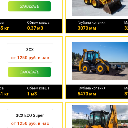
ЗАКАЗАТЬ
са:
Объем ковша:
Глубина копания:
М
5 кг
0.37 м3
3070 мм
3
3CX
от 1250 руб. в час
ЗАКАЗАТЬ
са:
Объем ковша:
Глубина копания:
М
1 кг
1 м3
5470 мм
8
3CX ECO Super
от 1250 руб. в час