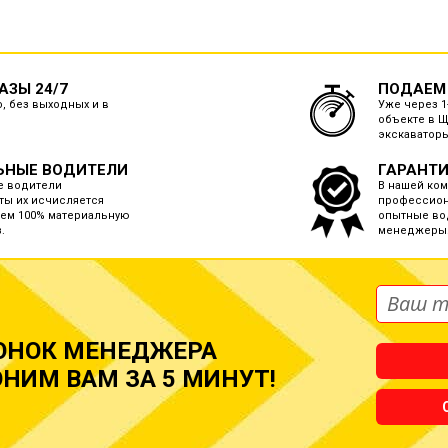
ЗЫ 24/7
ПОДАЕМ
, без выходных и в
Уже через 1
объекте в 
экскаваторы
ЬНЫЕ ВОДИТЕЛИ
ГАРАНТИ
е водители
В нашей ко
ты их исчисляется
профессион
ем 100% материальную
опытные во
.
менеджеры
ОНОК МЕНЕДЖЕРА
НИМ ВАМ ЗА 5 МИНУТ!