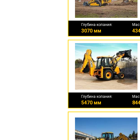
Глубина копания:
Мас
3070 мм
434
Глубина копания:
Мас
5470 мм
844