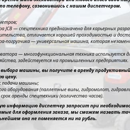
по телефону, созвонившись с нашим диспетчером.
 метров;
ора JCB — спецтехника предназначена для карьерных раз
оительства, отличается хорошей проходимостью и дос
ора-погрузчика — универсальная машина, которая незаме
каватора — многофункциональная техника используется д
зяйства, задействуется на промышленных предприятиях.
 выбора машины, вы получите в аренду продуктивны
ю цену.
ес подачи машины;
го оборудования (паллетные вилы, гидромолот, гидравлич
срок аренды спецтехники (количество часов).
ю информацию диспетчер запросит при необходимост
димые для оформления заказа, мы сможем назвать то
ьнейшем она не поменяется ни на рубль.