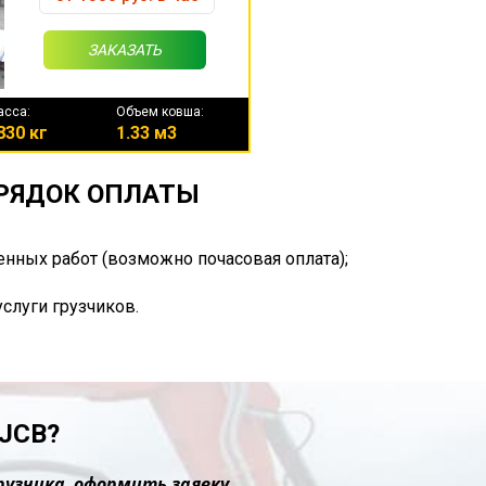
ЗАКАЗАТЬ
асса:
Объем ковша:
830 кг
1.33 м3
ОРЯДОК ОПЛАТЫ
енных работ (возможно почасовая оплата);
услуги грузчиков.
JCB?
рузчика, оформить заявку