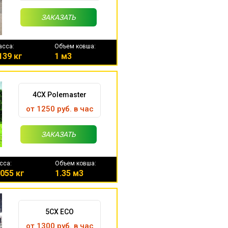
ЗАКАЗАТЬ
асса:
Объем ковша:
139 кг
1 м3
4CX Polemaster
от 1250 руб. в час
ЗАКАЗАТЬ
сса:
Объем ковша:
055 кг
1.35 м3
5CX ECO
от 1300 руб. в час