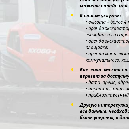
можете онлайн или 
К вашим услугам:
• высота – более 4
• аренда экскават
гражданского стр
• аренда экскават
площадке;
• аренда мини-экс
коммунального, хо
Вне зависимости от
агрегат за доступну
• дата, время, адр
• варианты навесно
• приблизительный 
Другую интересующу
все данные, необхо
быть уверены, в дал