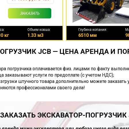
ЗАКАЗАТЬ
са:
Объем ковша:
Глубина копания:
М
0 кг
1.33 м3
6510 мм
9
ОГРУЗЧИК JCB — ЦЕНА АРЕНДА И П
ора погрузчика оплачивается физ. лицами по факту выполн
а заказывают услуги по предоплате (с учетом НДС);
разгрузки штучного товара дополнительно можете заказать 
няются профессионалами своего дела!
 ЗАКАЗАТЬ ЭКСКАВАТОР-ПОГРУЗЧИК 
 аренда мини-экскаватора или любого иного вида пог