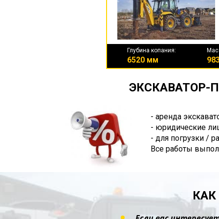
Глубина копания:
Мас
6520 мм
983
ЭКСКАВАТОР-П
- аренда экскават
- юридические лиц
- для погрузки / 
Все работы выпол
КАК
Если вас интересует