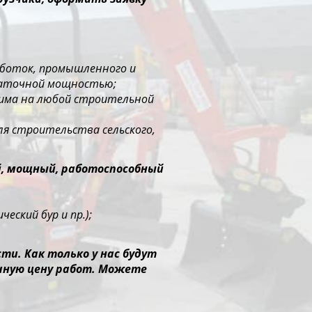
работок, промышленного и
таточной мощностью;
нима на любой строительной
ля строительства сельского,
й, мощный, работоспособный
еский бур и пр.);
и. Как только у нас будут
чную цену работ. Можете