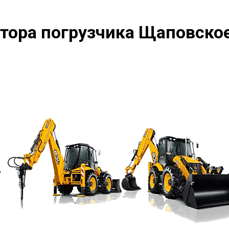
тора погрузчика Щаповско
?