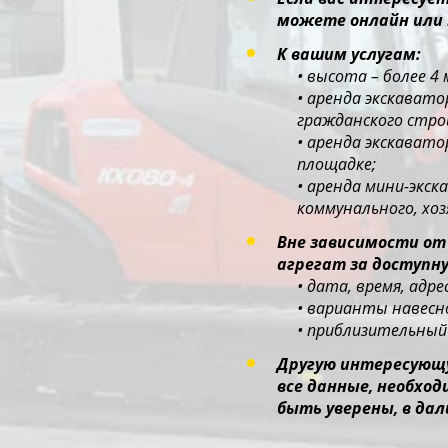
можете онлайн или 
К вашим услугам:
• высота – более 4
• аренда экскават
гражданского стр
• аренда экскават
площадке;
• аренда мини-экс
коммунального, хо
Вне зависимости от
агрегат за доступну
• дата, время, адр
• варианты навесно
• приблизительный 
Другую интересующу
все данные, необхо
быть уверены, в дал