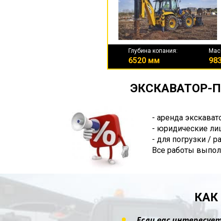
Глубина копания:
Мас
6520 мм
983
ЭКСКАВАТОР-П
- аренда экскават
- юридические лиц
- для погрузки / 
Все работы выпол
КАК
Если вас интересует