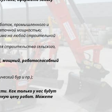
работок, промышленного и
таточной мощностью;
нима на любой строительной
ля строительства сельского,
й, мощный, работоспособный
еский бур и пр.);
и. Как только у нас будут
чную цену работ. Можете