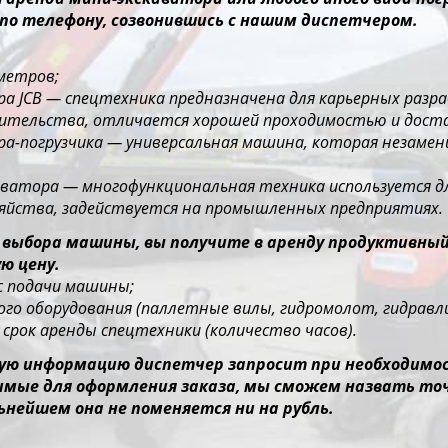
по телефону, созвонившись с нашим диспетчером.
 метров;
ора JCB — спецтехника предназначена для карьерных раз
оительства, отличается хорошей проходимостью и дос
ора-погрузчика — универсальная машина, которая незаме
каватора — многофункциональная техника используется д
зяйства, задействуется на промышленных предприятиях.
 выбора машины, вы получите в аренду продуктивны
ю цену.
ес подачи машины;
го оборудования (паллетные вилы, гидромолот, гидравлич
срок аренды спецтехники (количество часов).
ю информацию диспетчер запросит при необходимост
димые для оформления заказа, мы сможем назвать то
ьнейшем она не поменяется ни на рубль.