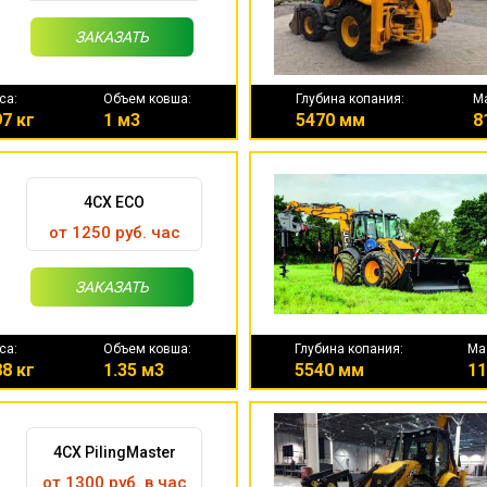
ЗАКАЗАТЬ
са:
Объем ковша:
Глубина копания:
М
7 кг
1 м3
5470 мм
8
4CX ECO
от 1250 руб. час
ЗАКАЗАТЬ
са:
Объем ковша:
Глубина копания:
Ма
8 кг
1.35 м3
5540 мм
11
4CX PilingMaster
от 1300 руб. в час