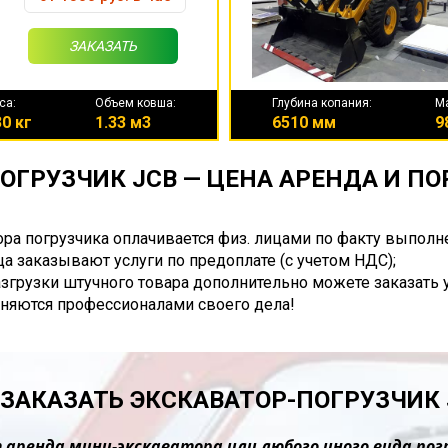
ЗАКАЗАТЬ
са:
Объем ковша:
Глубина копания:
М
0 кг
1.33 м3
6510 мм
9
ОГРУЗЧИК JCB — ЦЕНА АРЕНДА И П
ора погрузчика оплачивается физ. лицами по факту выполн
а заказывают услуги по предоплате (с учетом НДС);
разгрузки штучного товара дополнительно можете заказать 
няются профессионалами своего дела!
 ЗАКАЗАТЬ ЭКСКАВАТОР-ПОГРУЗЧИК 
 аренда мини-экскаватора или любого иного вида пог