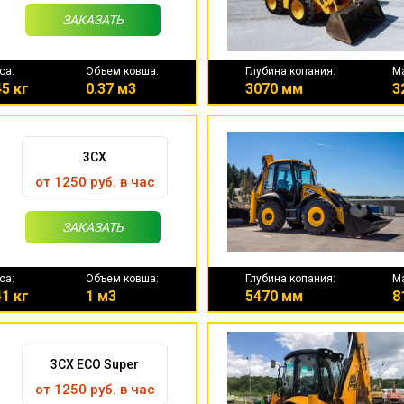
ЗАКАЗАТЬ
са:
Объем ковша:
Глубина копания:
М
5 кг
0.37 м3
3070 мм
3
3CX
от 1250 руб. в час
ЗАКАЗАТЬ
са:
Объем ковша:
Глубина копания:
М
1 кг
1 м3
5470 мм
8
3CX ECO Super
от 1250 руб. в час