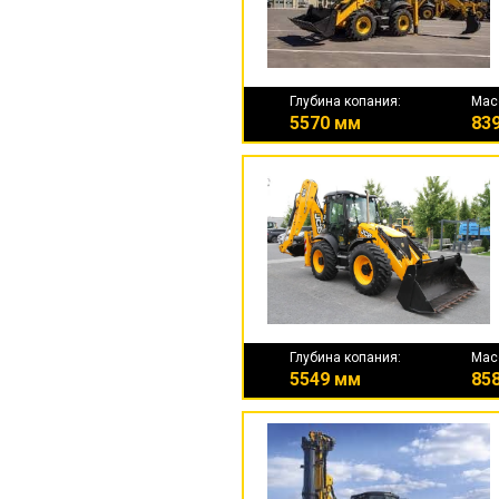
Глубина копания:
Мас
5570 мм
839
Глубина копания:
Мас
5549 мм
858