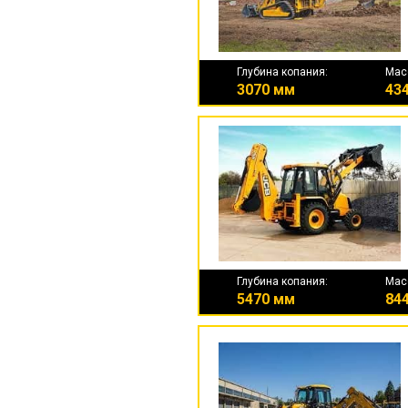
Глубина копания:
Мас
3070 мм
434
Глубина копания:
Мас
5470 мм
844