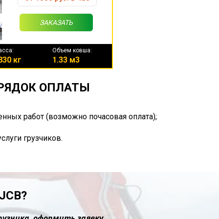
ЗАКАЗАТЬ
асса:
Объем ковша:
830 кг
1.33 м3
ОРЯДОК ОПЛАТЫ
енных работ (возможно почасовая оплата);
услуги грузчиков.
JCB?
рузчика, оформить заявку