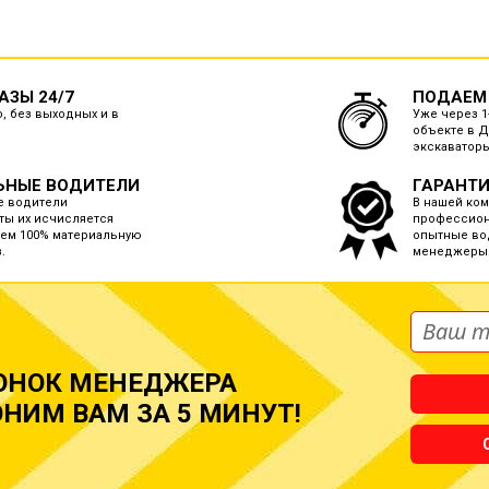
ЗЫ 24/7
ПОДАЕМ
, без выходных и в
Уже через 1
объекте в 
экскаваторы
ЬНЫЕ ВОДИТЕЛИ
ГАРАНТИ
е водители
В нашей ко
ты их исчисляется
профессион
ем 100% материальную
опытные во
.
менеджеры
ОНОК МЕНЕДЖЕРА
НИМ ВАМ ЗА 5 МИНУТ!