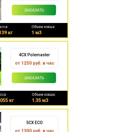
ЗАКАЗАТЬ
асса:
Объем ковша:
139 кг
1 м3
4CX Polemaster
от 1250 руб. в час
ЗАКАЗАТЬ
сса:
Объем ковша:
055 кг
1.35 м3
5CX ECO
от 1300 руб. в час