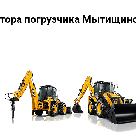
атора погрузчика Мытищин
?