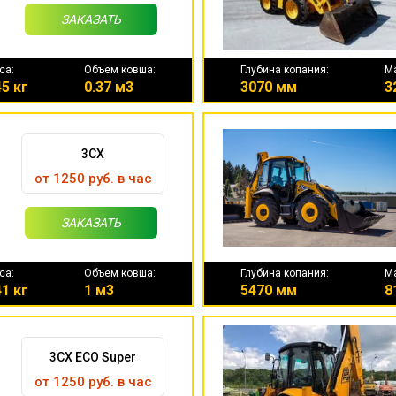
ЗАКАЗАТЬ
са:
Объем ковша:
Глубина копания:
М
5 кг
0.37 м3
3070 мм
3
3CX
от 1250 руб. в час
ЗАКАЗАТЬ
са:
Объем ковша:
Глубина копания:
М
1 кг
1 м3
5470 мм
8
3CX ECO Super
от 1250 руб. в час