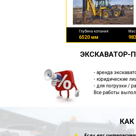
Глубина копания:
Мас
6520 мм
983
ЭКСКАВАТОР-П
- аренда экскават
- юридические лиц
- для погрузки / 
Все работы выпол
КАК
Если вас интересует