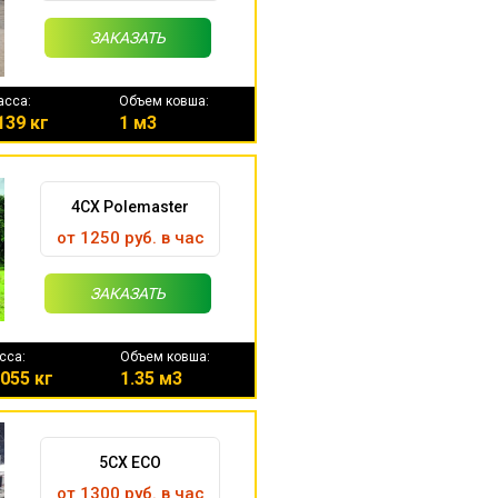
ЗАКАЗАТЬ
асса:
Объем ковша:
139 кг
1 м3
4CX Polemaster
от 1250 руб. в час
ЗАКАЗАТЬ
сса:
Объем ковша:
055 кг
1.35 м3
5CX ECO
от 1300 руб. в час