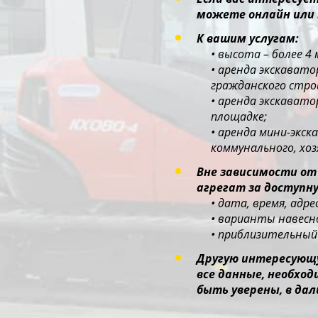
можете онлайн или 
К вашим услугам:
• высота – более 4
• аренда экскават
гражданского стр
• аренда экскават
площадке;
• аренда мини-экс
коммунального, хо
Вне зависимости от
агрегат за доступну
• дата, время, адр
• варианты навесно
• приблизительный 
Другую интересующу
все данные, необхо
быть уверены, в дал