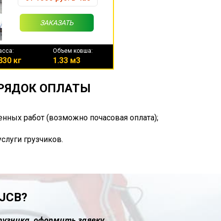
ЗАКАЗАТЬ
асса:
Объем ковша:
830 кг
1.33 м3
ОРЯДОК ОПЛАТЫ
енных работ (возможно почасовая оплата);
услуги грузчиков.
JCB?
рузчика, оформить заявку