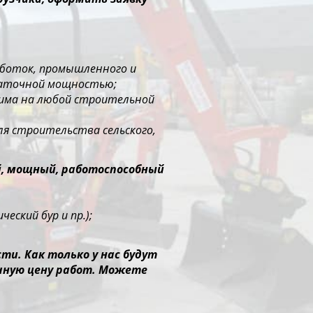
работок, промышленного и
таточной мощностью;
нима на любой строительной
ля строительства сельского,
й, мощный, работоспособный
еский бур и пр.);
и. Как только у нас будут
чную цену работ. Можете