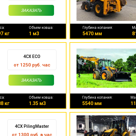
ЗАКАЗАТЬ
са:
Объем ковша:
Глубина копания:
М
7 кг
1 м3
5470 мм
8
4CX ECO
от 1250 руб. час
ЗАКАЗАТЬ
са:
Объем ковша:
Глубина копания:
Ма
8 кг
1.35 м3
5540 мм
11
4CX PilingMaster
от 1300 руб. в час