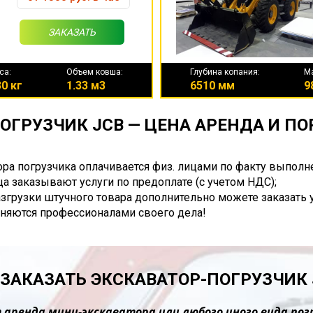
ЗАКАЗАТЬ
са:
Объем ковша:
Глубина копания:
М
0 кг
1.33 м3
6510 мм
9
ОГРУЗЧИК JCB — ЦЕНА АРЕНДА И П
ора погрузчика оплачивается физ. лицами по факту выполн
а заказывают услуги по предоплате (с учетом НДС);
разгрузки штучного товара дополнительно можете заказать 
няются профессионалами своего дела!
 ЗАКАЗАТЬ ЭКСКАВАТОР-ПОГРУЗЧИК 
 аренда мини-экскаватора или любого иного вида пог