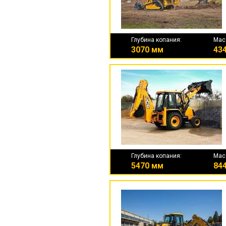
Глубина копания:
Мас
3070 мм
434
Глубина копания:
Мас
5470 мм
844