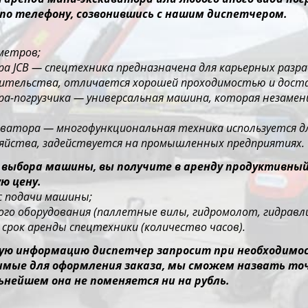
по телефону, созвонившись с нашим диспетчером.
 метров;
ора JCB — спецтехника предназначена для карьерных раз
оительства, отличается хорошей проходимостью и дос
ора-погрузчика — универсальная машина, которая незаме
каватора — многофункциональная техника используется д
зяйства, задействуется на промышленных предприятиях.
 выбора машины, вы получите в аренду продуктивны
ю цену.
ес подачи машины;
го оборудования (паллетные вилы, гидромолот, гидравлич
срок аренды спецтехники (количество часов).
ю информацию диспетчер запросит при необходимост
димые для оформления заказа, мы сможем назвать то
ьнейшем она не поменяется ни на рубль.