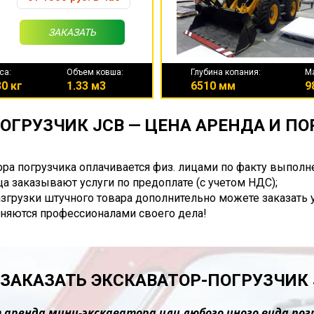
ЗАКАЗАТЬ
са:
Объем ковша:
Глубина копания:
М
0 кг
1.33 м3
6510 мм
9
ОГРУЗЧИК JCB — ЦЕНА АРЕНДА И П
ора погрузчика оплачивается физ. лицами по факту выполн
а заказывают услуги по предоплате (с учетом НДС);
разгрузки штучного товара дополнительно можете заказать 
няются профессионалами своего дела!
 ЗАКАЗАТЬ ЭКСКАВАТОР-ПОГРУЗЧИК 
 аренда мини-экскаватора или любого иного вида пог