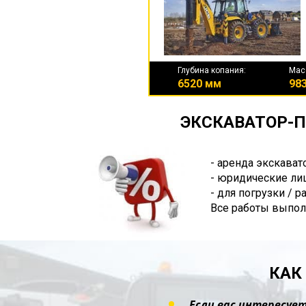
Глубина копания:
Мас
6520 мм
983
ЭКСКАВАТОР-П
- аренда экскават
- юридические лиц
- для погрузки / 
Все работы выпол
КАК
Если вас интересует