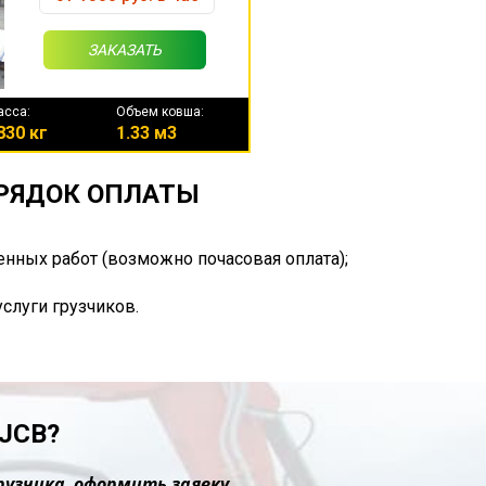
ЗАКАЗАТЬ
асса:
Объем ковша:
830 кг
1.33 м3
ОРЯДОК ОПЛАТЫ
енных работ (возможно почасовая оплата);
услуги грузчиков.
JCB?
рузчика, оформить заявку