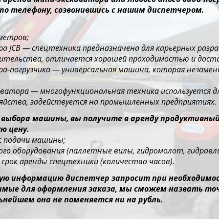
по телефону, созвонившись с нашим диспетчером.
 метров;
ора JCB — спецтехника предназначена для карьерных раз
оительства, отличается хорошей проходимостью и дос
ора-погрузчика — универсальная машина, которая незаме
каватора — многофункциональная техника используется д
зяйства, задействуется на промышленных предприятиях.
 выбора машины, вы получите в аренду продуктивны
ю цену.
ес подачи машины;
го оборудования (паллетные вилы, гидромолот, гидравлич
срок аренды спецтехники (количество часов).
ю информацию диспетчер запросит при необходимост
димые для оформления заказа, мы сможем назвать то
ьнейшем она не поменяется ни на рубль.