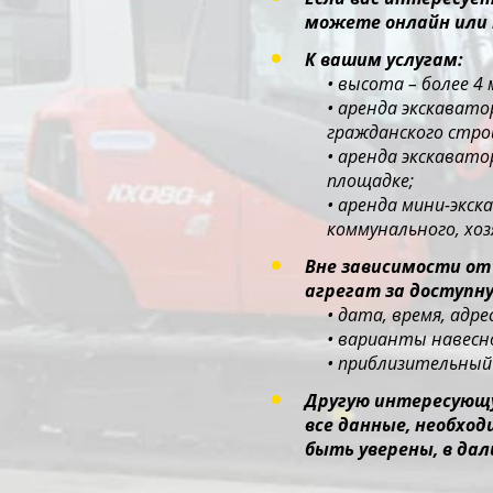
можете онлайн или 
К вашим услугам:
• высота – более 4
• аренда экскават
гражданского стр
• аренда экскават
площадке;
• аренда мини-экс
коммунального, хо
Вне зависимости от
агрегат за доступну
• дата, время, адр
• варианты навесно
• приблизительный 
Другую интересующу
все данные, необхо
быть уверены, в дал