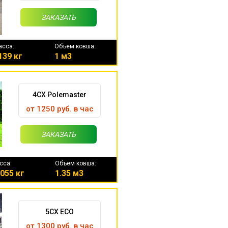
ЗАКАЗАТЬ
асса:
Объем ковша:
139 кг
1 м3
4CX Polemaster
от 1250 руб. в час
ЗАКАЗАТЬ
сса:
Объем ковша:
055 кг
1.35 м3
5CX ECO
от 1300 руб. в час