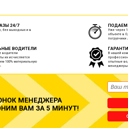
ЗЫ 24/7
ПОДАЕМ
, без выходных и в
Уже через 1
объекте в О
погрузчики 
ЬНЫЕ ВОДИТЕЛИ
ГАРАНТИ
е водители
В нашей ко
ты их исчисляется
профессион
ем 100% материальную
опытные во
.
менеджеры
ОНОК МЕНЕДЖЕРА
НИМ ВАМ ЗА 5 МИНУТ!