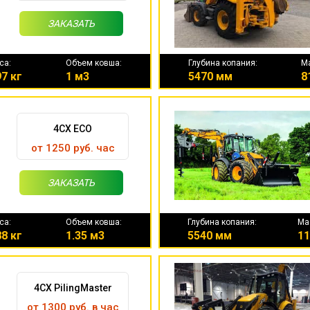
ЗАКАЗАТЬ
са:
Объем ковша:
Глубина копания:
М
7 кг
1 м3
5470 мм
8
4CX ECO
от 1250 руб. час
ЗАКАЗАТЬ
са:
Объем ковша:
Глубина копания:
Ма
8 кг
1.35 м3
5540 мм
11
4CX PilingMaster
от 1300 руб. в час