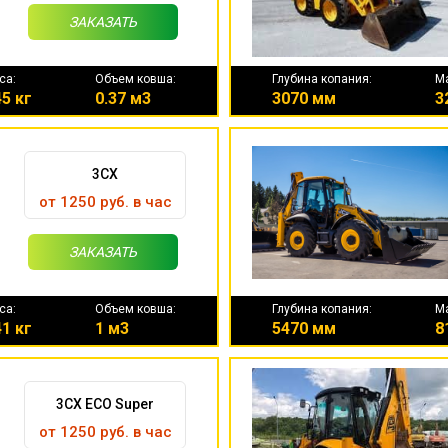
ЗАКАЗАТЬ
са:
Объем ковша:
Глубина копания:
М
5 кг
0.37 м3
3070 мм
3
3CX
от 1250 руб. в час
ЗАКАЗАТЬ
са:
Объем ковша:
Глубина копания:
М
1 кг
1 м3
5470 мм
8
3CX ECO Super
от 1250 руб. в час