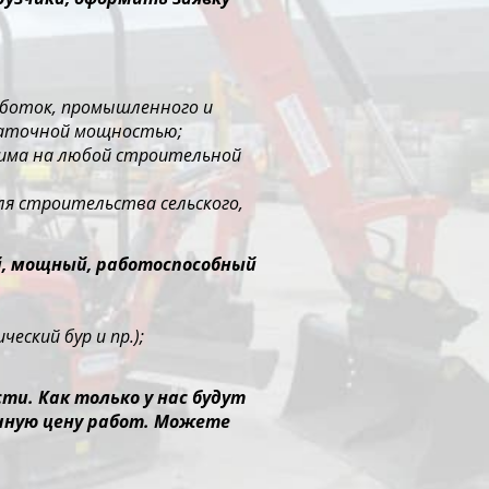
работок, промышленного и
таточной мощностью;
нима на любой строительной
ля строительства сельского,
й, мощный, работоспособный
еский бур и пр.);
и. Как только у нас будут
чную цену работ. Можете