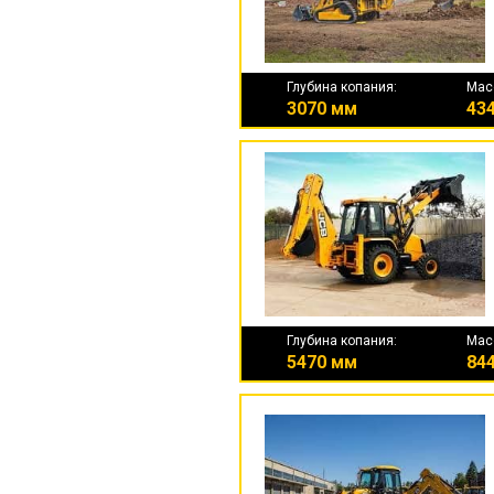
Глубина копания:
Мас
3070 мм
434
Глубина копания:
Мас
5470 мм
844