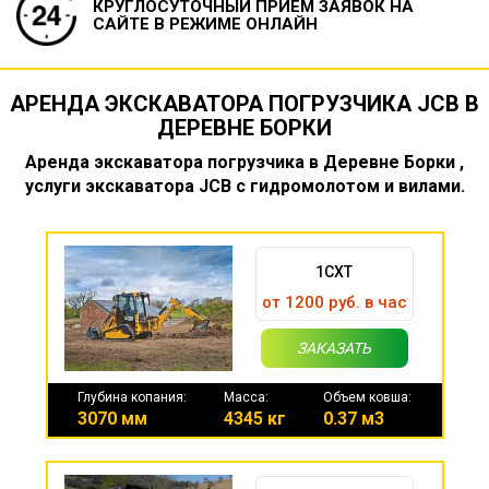
КРУГЛОСУТОЧНЫЙ ПРИЕМ ЗАЯВОК
НА
САЙТЕ В РЕЖИМЕ ОНЛАЙН
АРЕНДА ЭКСКАВАТОРА ПОГРУЗЧИКА JCB В
ДЕРЕВНЕ БОРКИ
Аренда экскаватора погрузчика в Деревне Борки ,
услуги экскаватора JCB с гидромолотом и вилами.
1CXT
от 1200 руб. в час
ЗАКАЗАТЬ
Глубина копания:
Масса:
Объем ковша:
3070 мм
4345 кг
0.37 м3