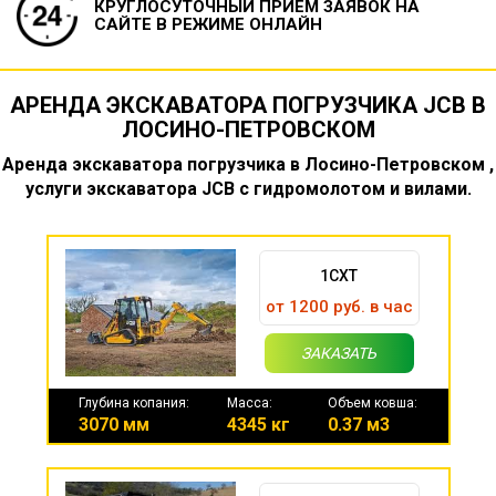
КРУГЛОСУТОЧНЫЙ ПРИЕМ ЗАЯВОК
НА
САЙТЕ В РЕЖИМЕ ОНЛАЙН
АРЕНДА ЭКСКАВАТОРА ПОГРУЗЧИКА JCB В
ЛОСИНО-ПЕТРОВСКОМ
Аренда экскаватора погрузчика в Лосино-Петровском ,
услуги экскаватора JCB с гидромолотом и вилами.
1CXT
от 1200 руб. в час
ЗАКАЗАТЬ
Глубина копания:
Масса:
Объем ковша:
3070 мм
4345 кг
0.37 м3