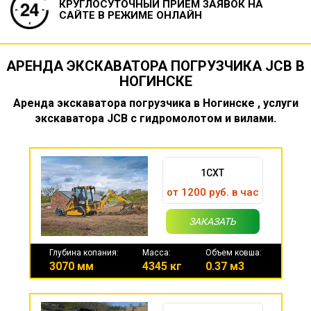
КРУГЛОСУТОЧНЫЙ ПРИЕМ ЗАЯВОК
НА
САЙТЕ В РЕЖИМЕ ОНЛАЙН
АРЕНДА ЭКСКАВАТОРА ПОГРУЗЧИКА JCB В
НОГИНСКЕ
Аренда экскаватора погрузчика в Ногинске , услуги
экскаватора JCB с гидромолотом и вилами.
1CXT
от 1200 руб. в час
ЗАКАЗАТЬ
Глубина копания:
Масса:
Объем ковша:
3070 мм
4345 кг
0.37 м3