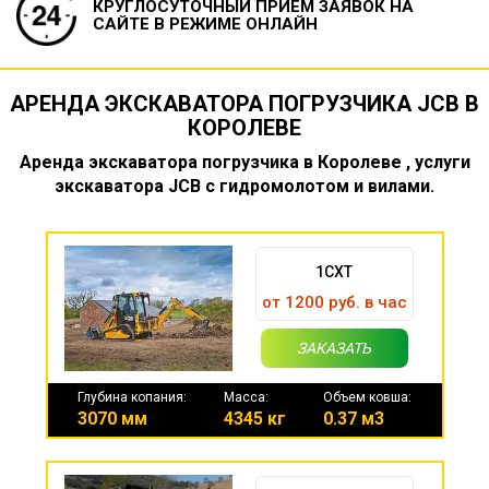
КРУГЛОСУТОЧНЫЙ ПРИЕМ ЗАЯВОК
НА
САЙТЕ В РЕЖИМЕ ОНЛАЙН
АРЕНДА ЭКСКАВАТОРА ПОГРУЗЧИКА JCB В
КОРОЛЕВЕ
Аренда экскаватора погрузчика в Королеве , услуги
экскаватора JCB с гидромолотом и вилами.
1CXT
от 1200 руб. в час
ЗАКАЗАТЬ
Глубина копания:
Масса:
Объем ковша:
3070 мм
4345 кг
0.37 м3